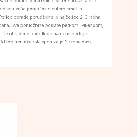
Nakon obrade porudžbine, bićete obavešteni o
statusu Vaše porudžbine putem email-a.
Period obrade porudžbine je najčešće 2-3 radna
dana. Sve porudžbine poslate petkom i vikendom,
biće obrađene početkom naredne nedelje.
Od tog trenutka rok isporuke je 3 radna dana.