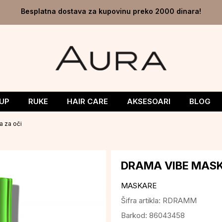
Besplatna dostava za kupovinu preko 2000 dinara!
UP
RUKE
HAIR CARE
AKSESOARI
BLOG
 za oči
DRAMA VIBE MASK
MASKARE
Šifra artikla:
RDRAMM
Barkod:
86043458