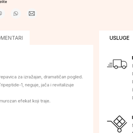
lite
OMENTARI
USLUGE
epavica za izražajan, dramatičan pogled.
eptide-1, neguje, jača i revitalizuje
murozan efekat koji traje.