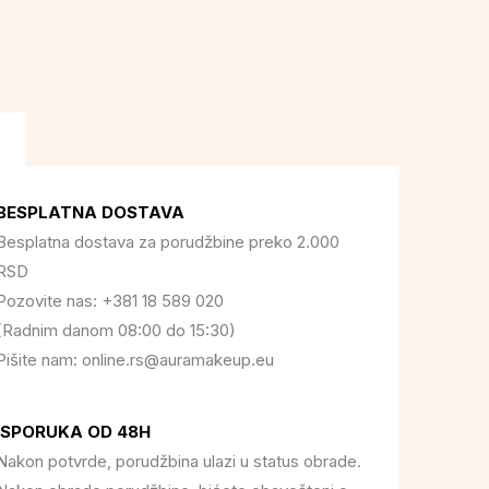
BESPLATNA DOSTAVA
Besplatna dostava za porudžbine preko 2.000
RSD
Pozovite nas: +381 18 589 020
(Radnim danom 08:00 do 15:30)
Pišite nam: online.rs@auramakeup.eu
ISPORUKA OD 48H
Nakon potvrde, porudžbina ulazi u status obrade.