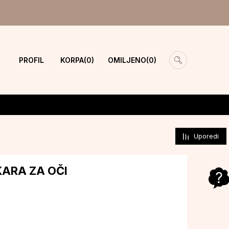
PROFIL
KORPA
OMILJENO
0
0
Uporedi
ARA ZA OČI