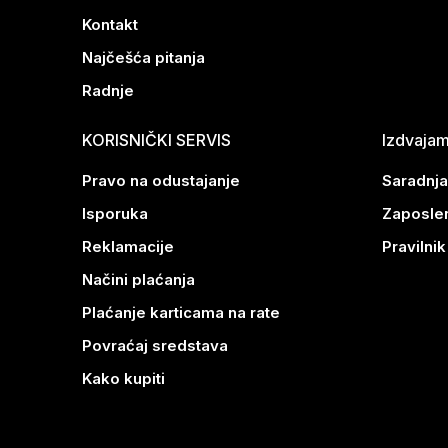
Kontakt
Najčešća pitanja
Radnje
KORISNIČKI SERVIS
Izdvaja
Pravo na odustajanje
Saradnja
Isporuka
Zaposle
Reklamacije
Pravilni
Načini plaćanja
Plaćanje karticama na rate
Povraćaj sredstava
Kako kupiti