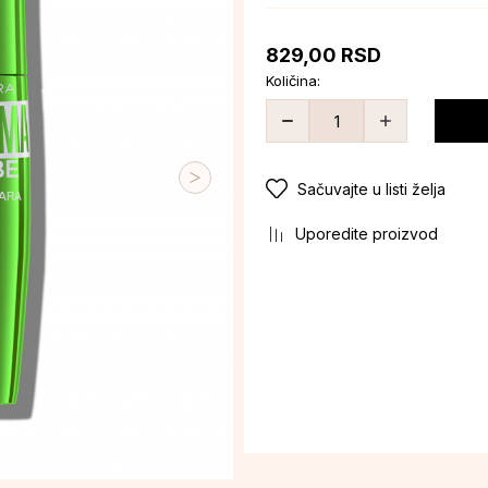
829,00
RSD
Količina:
Sačuvajte u listi želja
Uporedite proizvod