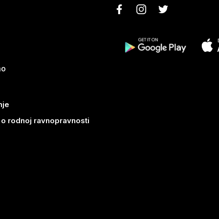
mo
nje
k o rodnoj ravnopravnosti