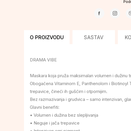
Pode
O PROIZVODU
SASTAV
K
DRAMA VIBE
Maskara koja pruža maksimalan volumen i dužinu tr
Obogaćena Vitaminom E, Panthenolom i Biotinoyl Trip
trepavice, čineći ih gušćim i otpornijim.
Bez razmazivanja i grudvica – samo intenzivan, gla
Glavni benefiti:
• Volumen i dužina bez slepljivanja
• Neguje i jača trepavice
• Intenzivan crni pigment