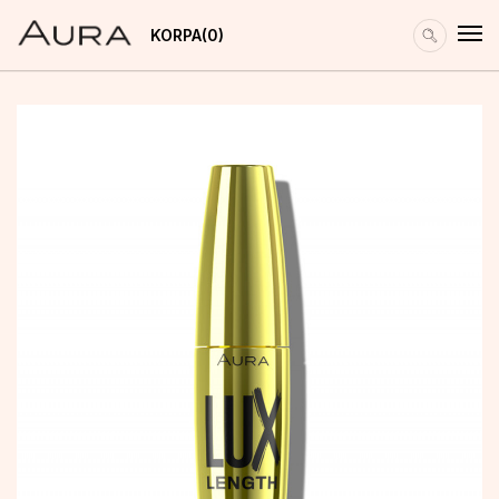
KORPA
0