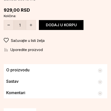
929,00
RSD
Količina:
DODAJ U KORPU
Sačuvajte u listi želja
Uporedite proizvod
O proizvodu
Sastav
Komentari