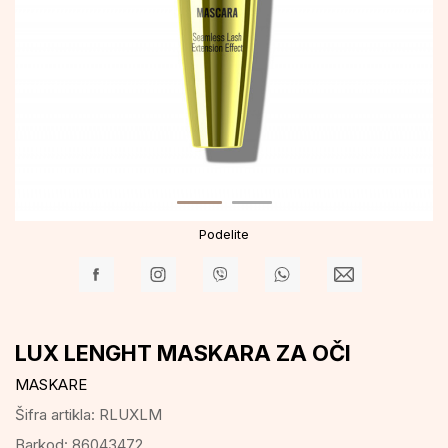
Podelite
LUX LENGHT MASKARA ZA OČI
MASKARE
Šifra artikla:
RLUXLM
Barkod:
86043472