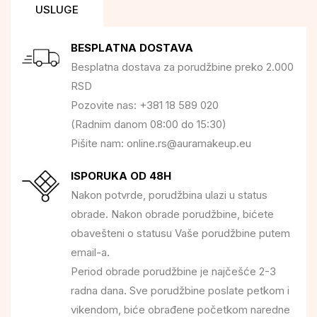
USLUGE
BESPLATNA DOSTAVA
Besplatna dostava za porudžbine preko 2.000
RSD
Pozovite nas: +381 18 589 020
(Radnim danom 08:00 do 15:30)
Pišite nam: online.rs@auramakeup.eu
ISPORUKA OD 48H
Nakon potvrde, porudžbina ulazi u status
obrade. Nakon obrade porudžbine, bićete
obavešteni o statusu Vaše porudžbine putem
email-a.
Period obrade porudžbine je najčešće 2-3
radna dana. Sve porudžbine poslate petkom i
vikendom, biće obrađene početkom naredne