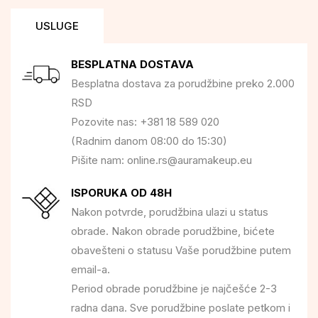
USLUGE
BESPLATNA DOSTAVA
Besplatna dostava za porudžbine preko 2.000
RSD
Pozovite nas: +381 18 589 020
(Radnim danom 08:00 do 15:30)
Pišite nam: online.rs@auramakeup.eu
ISPORUKA OD 48H
Nakon potvrde, porudžbina ulazi u status
obrade. Nakon obrade porudžbine, bićete
obavešteni o statusu Vaše porudžbine putem
email-a.
Period obrade porudžbine je najčešće 2-3
radna dana. Sve porudžbine poslate petkom i