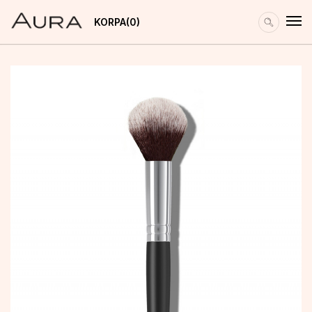
KORPA
0