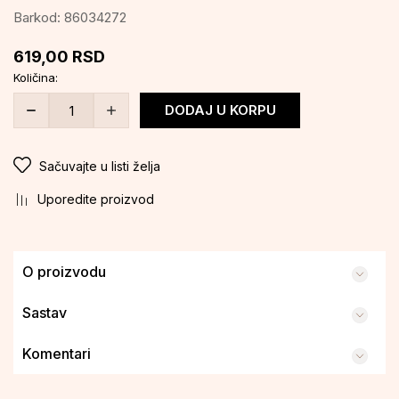
Barkod:
86034272
619,00
RSD
Količina:
DODAJ U KORPU
Sačuvajte u listi želja
Uporedite proizvod
O proizvodu
Sastav
Komentari