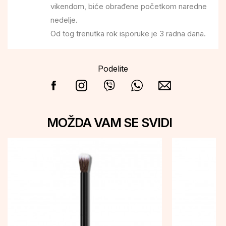
vikendom, biće obrađene početkom naredne
nedelje.
Od tog trenutka rok isporuke je 3 radna dana.
Podelite
MOŽDA VAM SE SVIDI