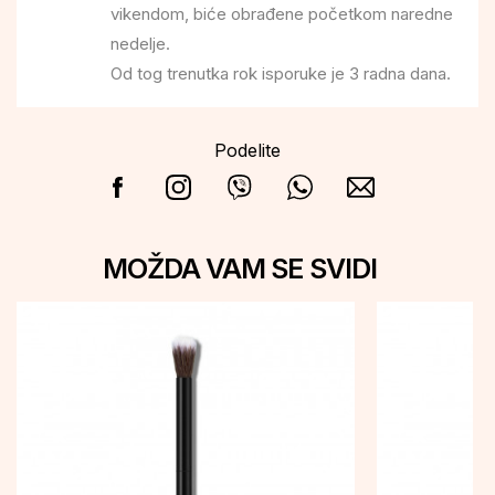
vikendom, biće obrađene početkom naredne
nedelje.
Od tog trenutka rok isporuke je 3 radna dana.
Podelite
MOŽDA VAM SE SVIDI