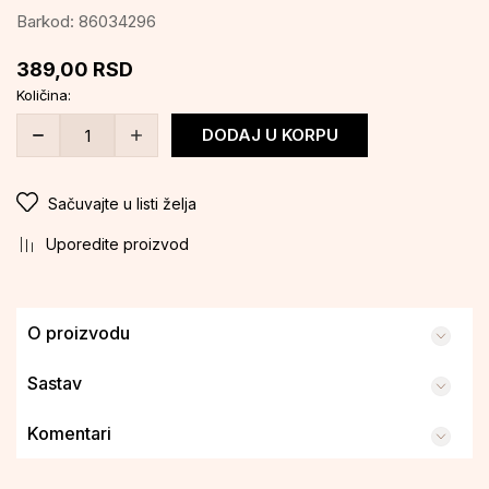
Barkod:
86034296
389,00
RSD
Količina:
DODAJ U KORPU
Sačuvajte u listi želja
Uporedite proizvod
O proizvodu
Sastav
Komentari