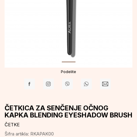
Podelite
ČETKICA ZA SENČENJE OČNOG
KAPKA BLENDING EYESHADOW BRUSH
ČETKE
Šifra artikla:
RKAPAK00