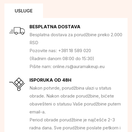
USLUGE
BESPLATNA DOSTAVA
Besplatna dostava za porudžbine preko 2.000
RSD
Pozovite nas: +381 18 589 020
(Radnim danom 08:00 do 15:30)
Pišite nam: online.rs@auramakeup.eu
ISPORUKA OD 48H
Nakon potvrde, porudžbina ulazi u status
obrade. Nakon obrade porudžbine, bićete
obavešteni o statusu Vaše porudžbine putem
email-a.
Period obrade porudžbine je najčešće 2-3
radna dana. Sve porudžbine poslate petkom i