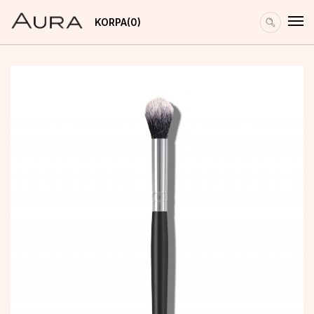
KORPA
0