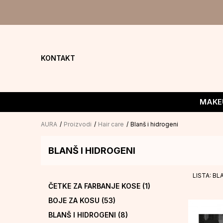
KONTAKT
MAKE
AURA
Proizvodi
Hair care
Blanš i hidrogeni
BLANŠ I HIDROGENI
LISTA: BL
ČETKE ZA FARBANJE KOSE
(1)
BOJE ZA KOSU
(53)
BLANŠ I HIDROGENI
(8)