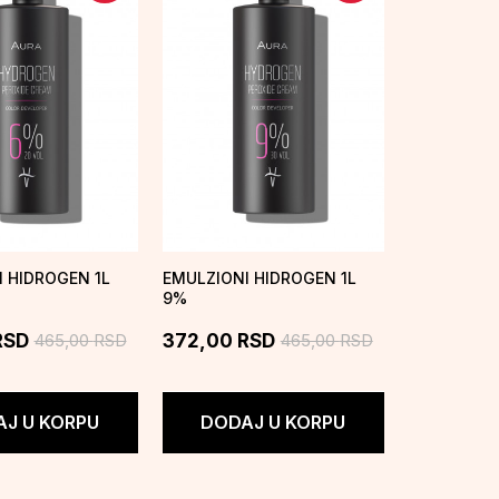
 HIDROGEN 1L
EMULZIONI HIDROGEN 1L
9%
465,00
RSD
465,00
RSD
RSD
372,00
RSD
J U KORPU
DODAJ U KORPU