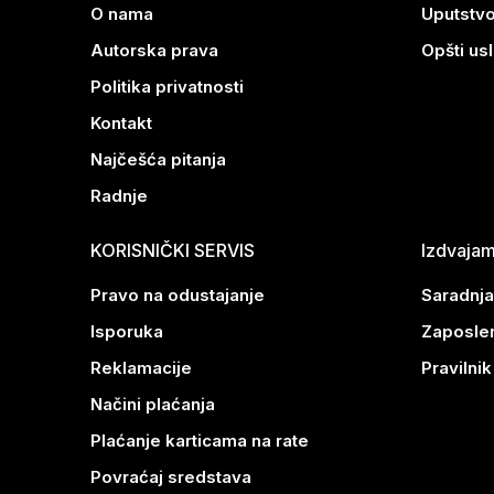
O nama
Uputstvo
Autorska prava
Opšti us
Politika privatnosti
Kontakt
Najčešća pitanja
Radnje
KORISNIČKI SERVIS
Izdvaja
Pravo na odustajanje
Saradnja
Isporuka
Zaposle
Reklamacije
Pravilni
Načini plaćanja
Plaćanje karticama na rate
Povraćaj sredstava