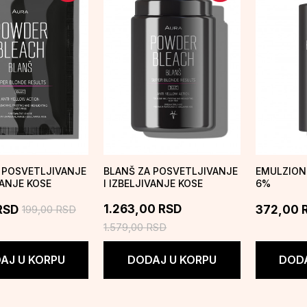
 POSVETLJIVANJE
BLANŠ ZA POSVETLJIVANJE
EMULZIONI
VANJE KOSE
I IZBELJIVANJE KOSE
6%
LEACH – 25G
POWDER BLEACH – 400G
1.263,00
RSD
199,00
RSD
RSD
372,00
1.579,00
RSD
AJ U KORPU
DODAJ U KORPU
DODA