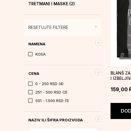
TRETMANI I MASKE
(2)
RESETUJTE FILTERE
NAMENA
KOSA
BLANŠ ZA
CENA
I IZBELJI
POWDER B
0 - 250 RSD (4)
159,00
251 - 500 RSD (3)
501 - 1.500 RSD (1)
DOD
NAZIV ILI ŠIFRA PROIZVODA