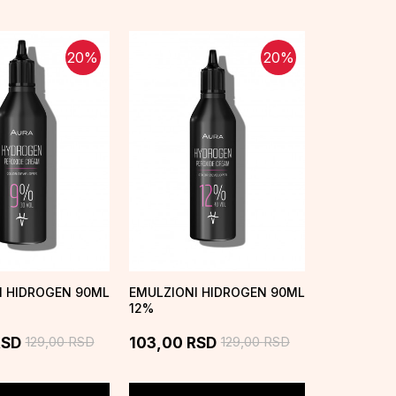
20
%
20
%
I HIDROGEN 90ML
EMULZIONI HIDROGEN 90ML
12%
129,00
RSD
129,00
RSD
RSD
103,00
RSD