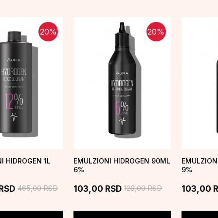
20
%
20
%
I HIDROGEN 1L
EMULZIONI HIDROGEN 90ML
EMULZION
6%
9%
465,00
RSD
129,00
RSD
RSD
103,00
RSD
103,00