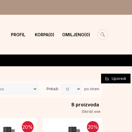
PROFIL
KORPA
OMILJENO
0
0
Uporedi
Prikaži
po strani
8
proizvoda
Obriši sve
20
%
20
%