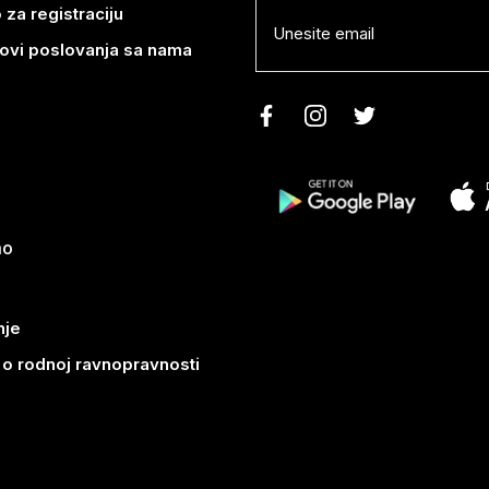
 za registraciju
lovi poslovanja sa nama
mo
nje
k o rodnoj ravnopravnosti