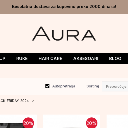
Besplatna dostava za kupovinu preko 2000 dinara!
UP
RUKE
HAIR CARE
AKSESOARI
BLOG
Autopretraga
Sortiraj
ACK_FRIDAY_2024
20
%
20
%