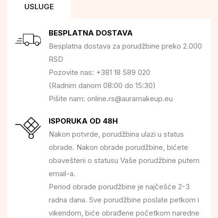
USLUGE
BESPLATNA DOSTAVA
Besplatna dostava za porudžbine preko 2.000
RSD
Pozovite nas: +381 18 589 020
(Radnim danom 08:00 do 15:30)
Pišite nam: online.rs@auramakeup.eu
ISPORUKA OD 48H
Nakon potvrde, porudžbina ulazi u status
obrade. Nakon obrade porudžbine, bićete
obavešteni o statusu Vaše porudžbine putem
email-a.
Period obrade porudžbine je najčešće 2-3
radna dana. Sve porudžbine poslate petkom i
vikendom, biće obrađene početkom naredne