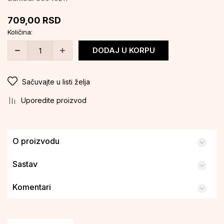
709,00
RSD
Količina:
DODAJ U KORPU
Sačuvajte u listi želja
Uporedite proizvod
O proizvodu
Sastav
Komentari