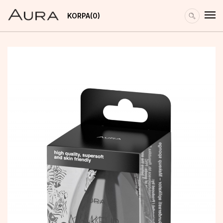
KORPA
0