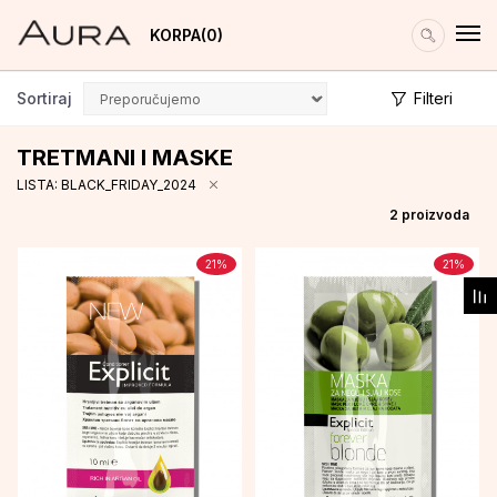
KORPA
0
Sortiraj
Filteri
TRETMANI I MASKE
LISTA: BLACK_FRIDAY_2024
2
proizvoda
21
%
21
%