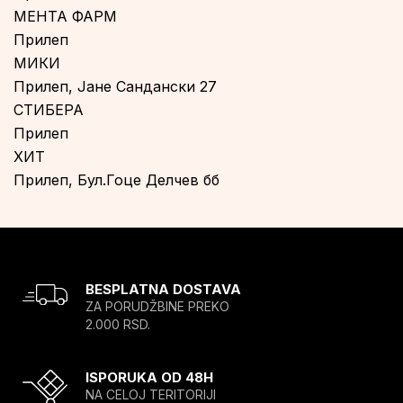
МЕНТА ФАРМ
Прилеп
МИКИ
Прилеп, Јане Сандански 27
СТИБЕРА
Прилеп
ХИТ
Прилеп, Бул.Гоце Делчев бб
BESPLATNA DOSTAVA
ZA PORUDŽBINE PREKO
2.000 RSD.
ISPORUKA OD 48H
NA CELOJ TERITORIJI