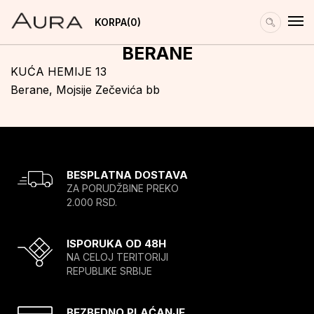
KORPA
0
BERANE
KUĆA HEMIJE 13
Berane, Mojsije Zečevića bb
BESPLATNA DOSTAVA
ZA PORUDŽBINE PREKO
2.000 RSD.
ISPORUKA OD 48H
NA CELOJ TERITORIJI
REPUBLIKE SRBIJE
BEZBEDNO PLAĆANJE