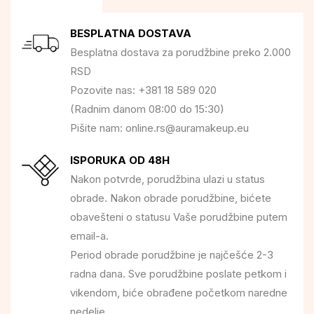
BESPLATNA DOSTAVA
Besplatna dostava za porudžbine preko 2.000
RSD
Pozovite nas: +381 18 589 020
(Radnim danom 08:00 do 15:30)
Pišite nam: online.rs@auramakeup.eu
ISPORUKA OD 48H
Nakon potvrde, porudžbina ulazi u status
obrade. Nakon obrade porudžbine, bićete
obavešteni o statusu Vaše porudžbine putem
email-a.
Period obrade porudžbine je najčešće 2-3
radna dana. Sve porudžbine poslate petkom i
vikendom, biće obrađene početkom naredne
nedelje.