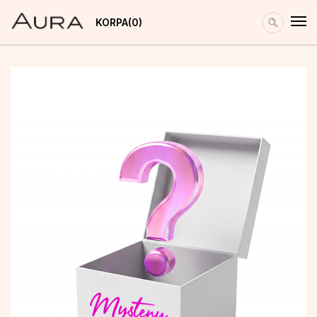
KORPA
0