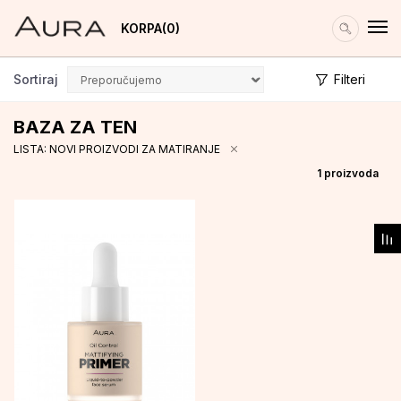
KORPA
0
Sortiraj
Filteri
BAZA ZA TEN
LISTA: NOVI PROIZVODI ZA MATIRANJE
1
proizvoda