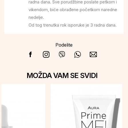
radna dana. Sve porudžbine poslate petkom i
vikendom, biće obrađene početkom naredne
nedelje.
Od tog trenutka rok isporuke je 3 radna dana.
Podelite
MOŽDA VAM SE SVIDI