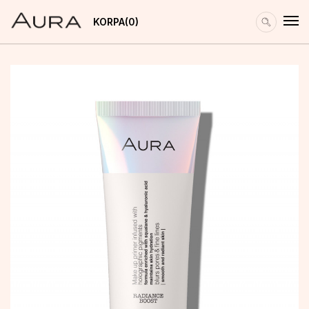
KORPA
0