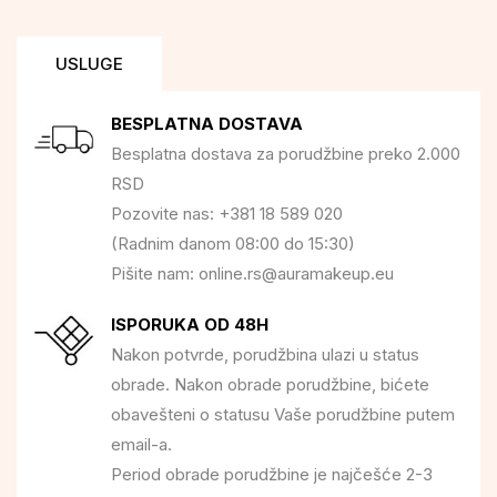
USLUGE
BESPLATNA DOSTAVA
Besplatna dostava za porudžbine preko 2.000
RSD
Pozovite nas: +381 18 589 020
(Radnim danom 08:00 do 15:30)
Pišite nam: online.rs@auramakeup.eu
ISPORUKA OD 48H
Nakon potvrde, porudžbina ulazi u status
obrade. Nakon obrade porudžbine, bićete
obavešteni o statusu Vaše porudžbine putem
email-a.
Period obrade porudžbine je najčešće 2-3