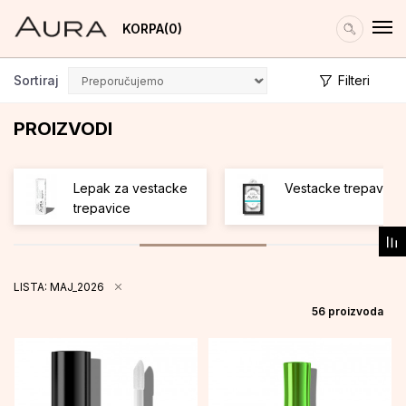
KORPA
0
Sortiraj
Filteri
PROIZVODI
Lepak za vestacke
Vestacke trepavice
trepavice
LISTA: MAJ_2026
56
proizvoda